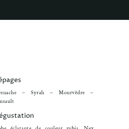
épages
renache – Syrah – Mourvèdre –
nsault
égustation
be éclatante de couleur rubis. Nez