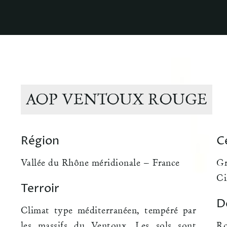
AOP VENTOUX ROUGE
Région
C
Vallée du Rhône méridionale – France
G
Ci
Terroir
D
Climat type méditerranéen, tempéré par
les massifs du Ventoux. Les sols sont
Ro