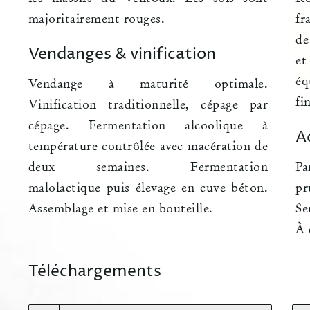
majoritairement rouges.
fr
de
Vendanges & vinification
et
éq
Vendange à maturité optimale.
fi
Vinification traditionnelle, cépage par
cépage. Fermentation alcoolique à
A
température contrôlée avec macération de
deux semaines. Fermentation
Pa
malolactique puis élevage en cuve béton.
pr
Assemblage et mise en bouteille.
Se
À 
Téléchargements